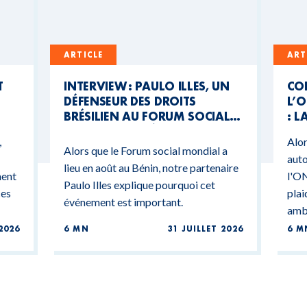
ARTICLE
ART
T
INTERVIEW : PAULO ILLES, UN
CO
DÉFENSEUR DES DROITS
L’O
BRÉSILIEN AU FORUM SOCIAL
: L
MONDIAL DU BÉNIN
CO
,
Alor
BU
Alors que le Forum social mondial a
auto
lieu en août au Bénin, notre partenaire
ment
l'ON
Paulo Illes explique pourquoi cet
ces
plai
événement est important.
ambi
2026
6 MN
31 JUILLET 2026
6 M