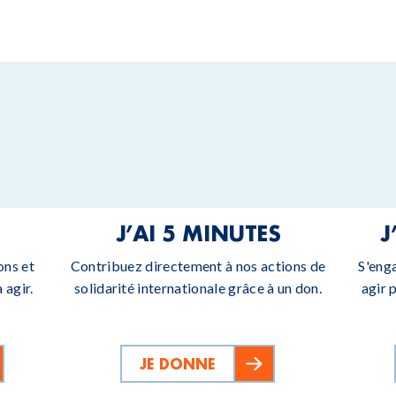
J’AI 5 MINUTES
J
ons et
Contribuez directement à nos actions de
S'eng
 agir.
solidarité internationale grâce à un don.
agir 
JE DONNE