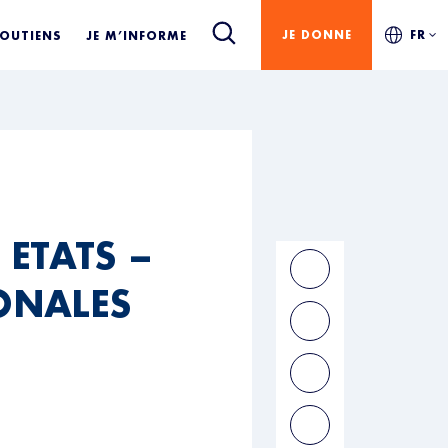
JE DONNE
FR
SOUTIENS
JE M’INFORME
 ETATS –
ONALES