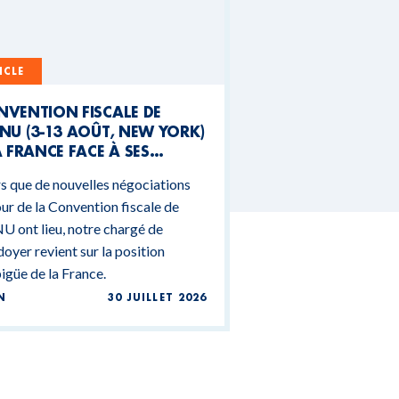
ICLE
NVENTION FISCALE DE
NU (3-13 AOÛT, NEW YORK)
A FRANCE FACE À SES
NTRADICTIONS
s que de nouvelles négociations
DGÉTAIRES
ur de la Convention fiscale de
U ont lieu, notre chargé de
doyer revient sur la position
güe de la France.
N
30 JUILLET 2026