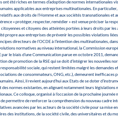
s ont été riches en termes d’adoption de normes internationales vis
humains applicables aux entreprises multinationales. En particulier,
relatifs aux droits de l’Homme et aux sociétés transnationales et a
érence « protéger, respecter, remédier » est venue préciser la res
 citoyennes et citoyens des atteintes portées à leurs droits par le
ité propre aux entreprises de prévenir les possibles violations liées 
rincipes directeurs de l’OCDE à l’intention des multinationales, dans
évolutions normatives au niveau international, la Commission europ
RSE par le biais d’une Communication parue en octobre 2011, dema
ction de promotion de la RSE qui se doit d’intégrer les nouvelles no
e responsabilité sociale, qui restent limitées malgré les demandes e
sociations de consommateurs, ONG, etc.), demeurent inefficaces p
humains. Ainsi, il revient aujourd’hui aux Etats de se doter d’instrum
 des normes existantes, en alignant notamment leurs législations n
ionaux. Ce colloque, organisé à l’occasion de la prochaine journée 
de permettre de renforcer la compréhension du nouveau cadre inte
slatives avancées par les acteurs de la société civile pour sa mise e
es des institutions, de la société civile, des universitaires et du