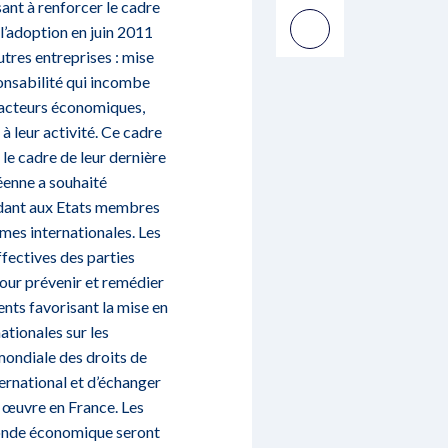
ant à renforcer le cadre
 l’adoption en juin 2011
utres entreprises : mise
ponsabilité qui incombe
s acteurs économiques,
à leur activité. Ce cadre
 le cadre de leur dernière
éenne a souhaité
ndant aux Etats membres
rmes internationales. Les
ffectives des parties
our prévenir et remédier
ents favorisant la mise en
ationales sur les
mondiale des droits de
rnational et d’échanger
n œuvre en France. Les
 monde économique seront