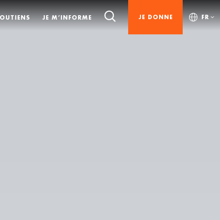
JE DONNE
FR
SOUTIENS
JE M’INFORME