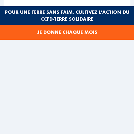
POUR UNE TERRE SANS FAIM, CULTIVEZ L’ACTION DU
CCFD-TERRE SOLIDAIRE
Infographie issue de la
page Facebook de la
Commémor’action
JE DONNE CHAQUE MOIS
Cet événement se déroule chaque année autour du 6
février
dans plus de 60 villes et une vingtaine de
pays, des deux côtés de la Méditerranée
. En 2026,
des rassemblements ont eu lieu à Bayonne, à Brest, à
Calais, à Paris, à Marseille… mais aussi à Oujda, à
Niamey, à Bamako, à Berlin, à Athènes, à Rome… Dans
la région de Briançon, où la frontière franco-italienne
est aussi bien un lieu de loisirs que de souffrances, la
société civile était présente en nombre.
☞
En savoir plus sur la Commémor’action
LA COMMÉMOR’ACTION EST NÉE D’UNE