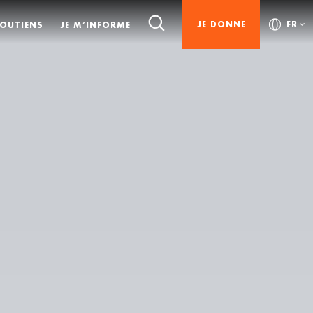
JE DONNE
FR
SOUTIENS
JE M’INFORME