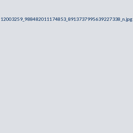
12003259_988482011174853_8913737995639227338_n.jpg