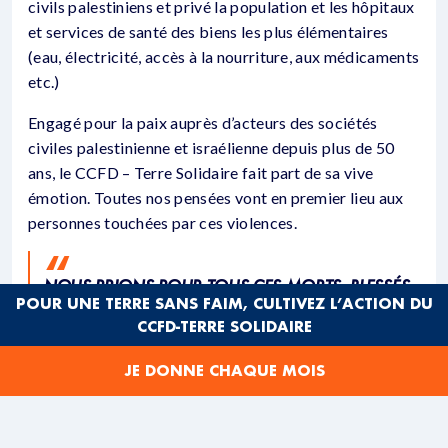
civils palestiniens et privé la population et les hôpitaux
et services de santé des biens les plus élémentaires
(eau, électricité, accès à la nourriture, aux médicaments
etc.)
Engagé pour la paix auprès d’acteurs des sociétés
civiles palestinienne et israélienne depuis plus de 50
ans, le CCFD – Terre Solidaire fait part de sa vive
émotion. Toutes nos pensées vont en premier lieu aux
personnes touchées par ces violences.
NOUS PRIONS POUR TOUS CES MORTS, BLESSÉS,
POUR UNE TERRE SANS FAIM, CULTIVEZ L’ACTION DU
DISPARUS ET ENLEVÉS ET LEURS PROCHES, POUR
CCFD-TERRE SOLIDAIRE
CES DEUX PEUPLES MEURTRIS DEPUIS TANT DE
JE DONNE CHAQUE MOIS
TEMPS, POUR LE DROIT INTERNATIONAL, LA PAIX
ET LA JUSTICE BAFOUÉS
.
SYLVIE BUKHARI-DE PONTUAL, PRÉSIDENTE DU CCFD-