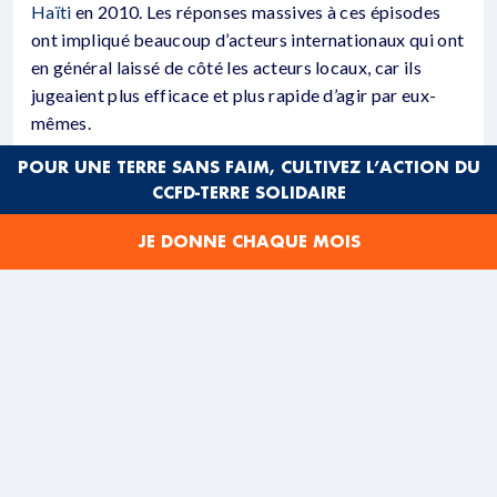
Haïti
en 2010. Les réponses massives à ces épisodes
ont impliqué beaucoup d’acteurs internationaux qui ont
en général laissé de côté les acteurs locaux, car ils
jugeaient plus efficace et plus rapide d’agir par eux-
mêmes.
POUR UNE TERRE SANS FAIM, CULTIVEZ L’ACTION DU
Il y a eu une réflexion à la suite de cela sur
CCFD-TERRE SOLIDAIRE
l’incorporation des acteurs locaux dans la réponse à
une crise. Le sommet humanitaire mondial d’Istanbul en
JE DONNE CHAQUE MOIS
2016 débouche sur une résolution, appelée le
Grand
Bargain
(« grande négo » en français, NDLR) qui prévoit
que 25 % du financement de l’aide humanitaire ira
directement aux acteurs locaux. À l’époque, nous étions
à moins de 1 %, en 2022, nous sommes autour de 4 %.
Le débat s’est ensuite étendu au secteur du
développement
, qui s’est interrogé sur ses pratiques.
CELA FAIT LONGTEMPS QUE LE CCFD-TERRE