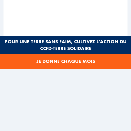
POUR UNE TERRE SANS FAIM, CULTIVEZ L’ACTION DU
CCFD-TERRE SOLIDAIRE
JE DONNE CHAQUE MOIS
L’un des objectifs du projet de loi Pacte est de «
repenser la place de l’entreprise dans la société ». Les
propositions du gouvernement pour y parvenir, par de
très légères modifications des articles du Code civil
relatifs aux sociétés, ne répondent ni à l’évolution des
entreprises et du contexte économique et social dans
lequel elles évoluent, ni aux défis environnementaux du
21ème siècle, ni aux attentes des citoyens, en
particulier des jeunes, ni même aux nouveaux critères
de risques des investisseurs. L’examen par la