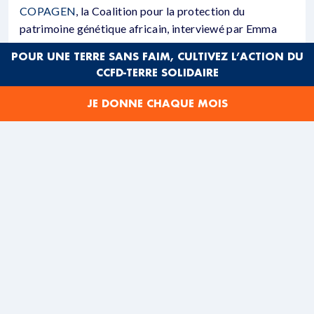
COPAGEN
, la Coalition pour la protection du
patrimoine génétique africain, interviewé par Emma
Flippon.
POUR UNE TERRE SANS FAIM, CULTIVEZ L’ACTION DU
CCFD-TERRE SOLIDAIRE
La Coalition pour la Protection du Patrimoine
Génétique Africain (COPAGEN) -coordonnée par
JE DONNE CHAQUE MOIS
Inades Formation Côte d’Ivoire -est un mouvement
social et citoyen ouest africain.
Le réseau est actif dans neuf pays et regroupe 181
organisations paysannes et ONG membres au Bénin,
Burkina Faso, Côte d’Ivoire, Guinée-Bissau, Guinée-
Conakry, Mali, Niger, Sénégal et Togo. Il s’appuie sur
des paysans, biologistes, sociologues, anthropologues,
communicateurs, et des juristes pour faire entendre
leur voix, en faveur du droit des communautés locales à
maitriser les ressources génétiques végétales du
continent (lutte juridique contre la privatisation du
vivant (semences, modifications génétiques, etc.)).