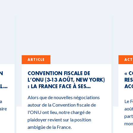
ARTICLE
ACT
UN
CONVENTION FISCALE DE
« 
L’ONU (3-13 AOÛT, NEW YORK)
RES
AL
: LA FRANCE FACE À SES
ACC
CONTRADICTIONS
MO
Alors que de nouvelles négociations
BUDGÉTAIRES
 a
Le F
autour de la Convention fiscale de
aire
août
l'ONU ont lieu, notre chargé de
part
plaidoyer revient sur la position
mond
ambigüe de la France.