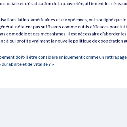
n sociale et d’éradication de la pauvreté», affirment les réseaux 
nisations latino-américaines et européennes, ont souligné que le
néral, n’étaient pas suffisants comme outils efficaces pour lutt
 dans ce modèle et ces mécanismes, il est nécessaire d’aborder l
on : à qui profite vraiment la nouvelle politique de coopération
ppement doit-il être considéré uniquement comme un rattrapag
durabilité et de vitalité ? »