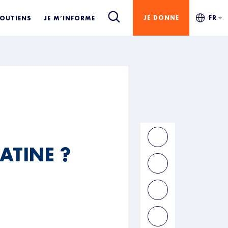
JE DONNE
FR
SOUTIENS
JE M’INFORME
ATINE ?