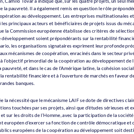
, Camilo Tovar a indiqué que, sur les quatre projets, un seul me
de la pauvreté. Il a également remis en question le rôle prépondé
oopération au développement. Les entreprises multinationales e
les principaux acteurs et bénéficiaires de projets issus du mé
e la Commission européenne établisse des critères de sélection
de développement soient prépondérants sur la rentabilité financi
rio, les organisations signataires expriment leur profonde pré
aux mécanismes de coopération, enracinés dans le secteur priv
à l’objectif primordial de la coopération au développement de 
a pauvreté, et dans le cas de l’Amérique latine, la cohésion sociale 
 la rentabilité financière et à l’ouverture de marchés en faveur d
grandes banques.
e la nécessité que le mécanisme LAIF se dote de directives clair
ions touchées par ses projets, ainsi que d’études sérieuses et e
et sur les droits de l’Homme, avec la participation de la société 
européen d’exercer sa fonction de contrôle démocratique et de
 publics européens de la coopération au développement soit dest