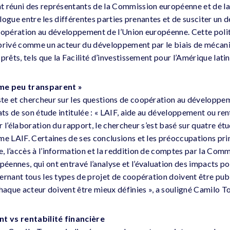
 réuni des représentants de la Commission européenne et de la 
ialogue entre les différentes parties prenantes et de susciter un 
oopération au développement de l’Union européenne. Cette poli
 privé comme un acteur du développement par le biais de mécani
prêts, tels que la Facilité d’investissement pour l’Amérique latin
sme peu transparent »
te et chercheur sur les questions de coopération au développem
ats de son étude intitulée : « LAIF, aide au développement ou ren
 l’élaboration du rapport, le chercheur s’est basé sur quatre ét
me LAIF. Certaines de ses conclusions et les préoccupations prin
 l’accès à l’information et la reddition de comptes par la Comm
ennes, qui ont entravé l’analyse et l’évaluation des impacts pot
ernant tous les types de projet de coopération doivent être publ
haque acteur doivent être mieux définies », a souligné Camilo To
 vs rentabilité financière