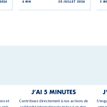
2026
6 MN
30 JUILLET 2026
5 M
J’AI 5 MINUTES
J
ons et
Contribuez directement à nos actions de
S'eng
 agir.
solidarité internationale grâce à un don.
agir 