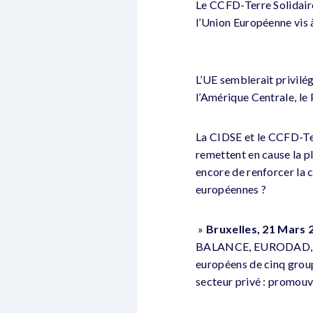
Le CCFD-Terre Solidaire 
l’Union Européenne vis à
L’UE semblerait privilé
l’Amérique Centrale, le
La CIDSE et le CCFD-Ter
remettent en cause la pl
encore de renforcer la 
européennes ?
»
Bruxelles, 21 Mars 
BALANCE, EURODAD, GR
européens de cinq group
secteur privé : promouv