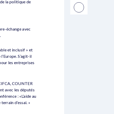
de la politique de
ibre-échange avec
.
e et inclusif » et
’Europe. S’agit-il
our les entreprises
E, CIFCA, COUNTER
t avec les députés
nférence : «L’aide au
errain d’essai. »