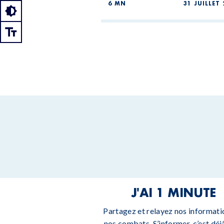
6 MN
31 JUILLET 
J'AI 1 MINUTE
Partagez et relayez nos informati
nos combats. S’informer, c’est déjà