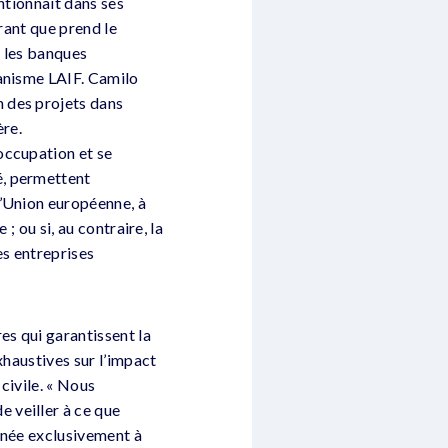
ntionnait dans ses
rant que prend le
t les banques
canisme LAIF. Camilo
 des projets dans
ère.
occupation et se
é, permettent
l’Union européenne, à
; ou si, au contraire, la
es entreprises
es qui garantissent la
xhaustives sur l’impact
civile. « Nous
 veiller à ce que
inée exclusivement à