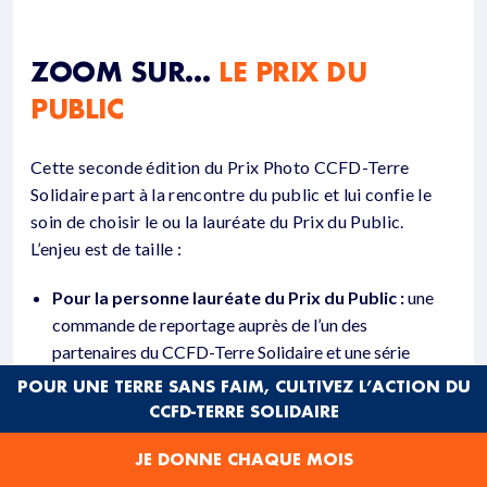
ZOOM SUR…
LE PRIX DU
PUBLIC
Cette seconde édition du Prix Photo CCFD-Terre
Solidaire part à la rencontre du public et lui confie le
soin de choisir le ou la lauréate du Prix du Public.
L’enjeu est de taille :
Pour la personne lauréate du Prix du Public :
une
commande de reportage auprès de l’un des
partenaires du CCFD-Terre Solidaire et une série
d’expositions en France et à l’international.
POUR UNE TERRE SANS FAIM, CULTIVEZ L’ACTION DU
CCFD-TERRE SOLIDAIRE
Pour les personnes votantes qui seront tirées
au sort :
un tirage photo ou une rencontre exclusive
JE DONNE CHAQUE MOIS
avec les lauréats du Prix Photo.