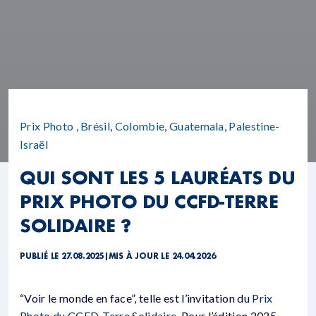
Prix Photo
,
Brésil
,
Colombie
,
Guatemala
,
Palestine-
Israël
QUI SONT LES 5 LAURÉATS DU
PRIX PHOTO DU CCFD-TERRE
SOLIDAIRE ?
PUBLIÉ LE 27.08.2025
|
MIS À JOUR LE 24.04.2026
“Voir le monde en face”, telle est l’invitation du
Prix
Photo du CCFD-Terre Solidaire
. Pour l’édition 2025,