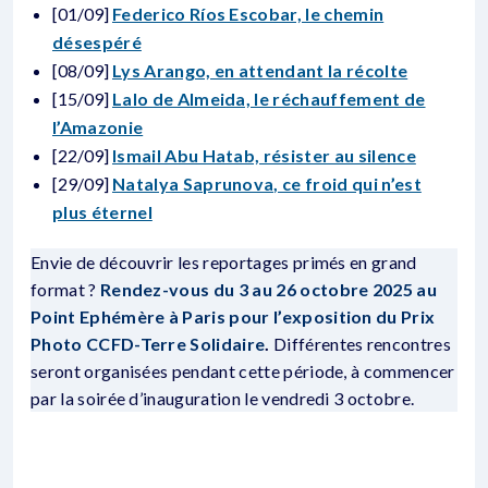
[01/09]
Federico Ríos Escobar, le chemin
désespéré
[08/09]
Lys Arango, en attendant la récolte
[15/09]
Lalo de Almeida, le réchauffement de
l’Amazonie
[22/09]
Ismail Abu Hatab, résister au silence
[29/09]
Natalya Saprunova, ce froid qui n’est
plus éternel
Envie de découvrir les reportages primés en grand
format ?
Rendez-vous du 3 au 26 octobre 2025 au
Point Ephémère à Paris pour l’exposition du Prix
Photo CCFD-Terre Solidaire
.
Différentes rencontres
seront organisées pendant cette période, à commencer
par la soirée d’inauguration le vendredi 3 octobre.