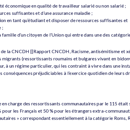
ité économique en qualité de travailleur salarié ou non salarié ;
urces suffisantes et d’une assurance maladie ;
ion en tant qu’étudiant et disposer de ressources suffisantes et
 ;
 famille d’un citoyen de l’Union qui entre dans une des catégorie
rt de la CNCDH [[Rapport CNCDH, Racisme, antisémitisme et x
es migrants (ressortissants roumains et bulgares vivant en bidonv
r, à un régime particulier, qui les contraint à vivre dans une inst
 conséquences préjudiciables à l’exercice quotidien de leurs dro
se en charge des ressortissants communautaires par le 115 était 
% pour les Français et 50 % pour les étrangers extra-communauta
utaires » correspondant essentiellement à la catégorie Roms, 