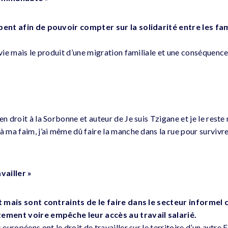
upent afin de pouvoir compter sur la solidarité entre les f
 vie mais le produit d’une migration familiale et une conséquence
en droit à la Sorbonne et auteur de Je suis Tzigane et je le reste 
à ma faim, j’ai même dû faire la manche dans la rue pour survivre.
vailler »
nt mais sont contraints de le faire dans le secteur informel c
tement voire empêche leur accès au travail salarié.
s européens ont le droit de travailler sur le territoire d’un autr