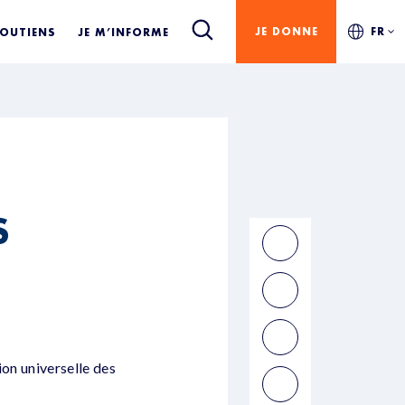
JE DONNE
FR
SOUTIENS
JE M’INFORME
S
ion universelle des