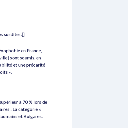
s susdites.]]
énophobie en France,
ille) sont soumis, en
abilité et une précarité
its ».
supérieur à 70 % lors de
ires . La catégorie «
Roumains et Bulgares.