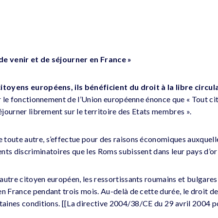
t de venir et de séjourner en France »
itoyens européens, ils bénéficient du droit à la libre circul
ur le fonctionnement de l’Union européenne énonce que « Tout cit
séjourner librement sur le territoire des Etats membres ».
toute autre, s’effectue pour des raisons économiques auxquelle
nts discriminatoires que les Roms subissent dans leur pays d’or
utre citoyen européen, les ressortissants roumains et bulgares o
n France pendant trois mois. Au-delà de cette durée, le droit de
rtaines conditions. [[La directive 2004/38/CE du 29 avril 2004 p