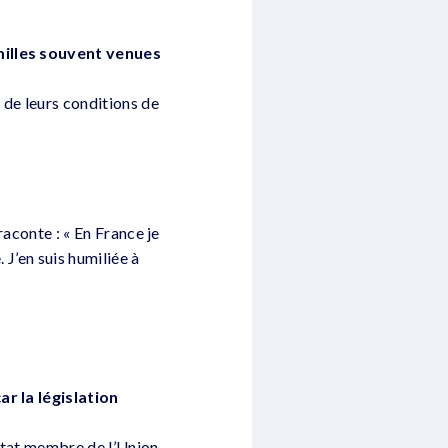
amilles souvent venues
 de leurs conditions de
raconte : « En France je
 J’en suis humiliée à
ar la législation
e Etat membre de l’Union