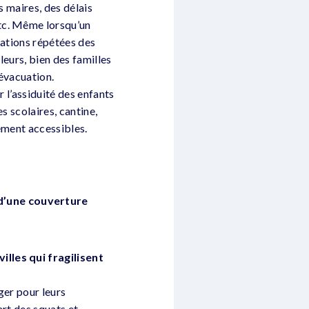
s maires, des délais
tc. Même lorsqu’un
cuations répétées des
leurs, bien des familles
’évacuation.
r l’assiduité des enfants
es scolaires, cantine,
rement accessibles.
d’une couverture
illes qui fragilisent
ger pour leurs
art des squats et