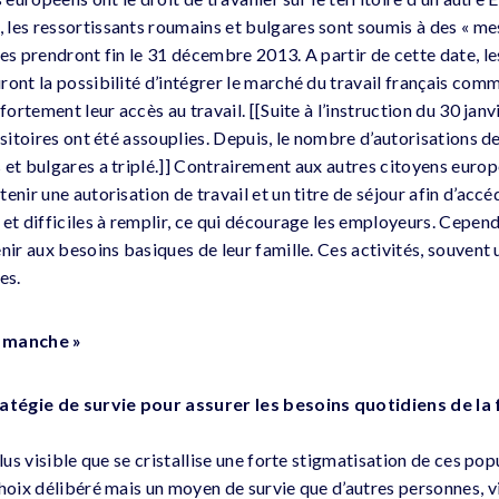
les ressortissants roumains et bulgares sont soumis à des « mes
es prendront fin le 31 décembre 2013. A partir de cette date, le
ront la possibilité d’intégrer le marché du travail français com
 fortement leur accès au travail. [[Suite à l’instruction du 30 ja
nsitoires ont été assouplies. Depuis, le nombre d’autorisations de
et bulgares a triplé.]] Contrairement aux autres citoyens europé
enir une autorisation de travail et un titre de séjour afin d’accé
et difficiles à remplir, ce qui décourage les employeurs. Cependa
nir aux besoins basiques de leur famille. Ces activités, souvent 
es.
la manche »
ratégie de survie pour assurer les besoins quotidiens de la 
plus visible que se cristallise une forte stigmatisation de ces pop
choix délibéré mais un moyen de survie que d’autres personnes, v