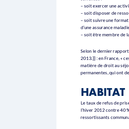
– soit exercer une activ
– soit disposer de resso
– soit suivre une format
d’une assurance maladie
– soit être membre de la
Selon le dernier rappo
2013.]] : en France, « c
matière de droit au séjou
permanentes, qui ont des
HABITAT
Le taux de refus de pri
l’hiver 2012 contre 40 
ressortissants communa