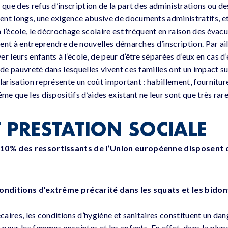
 que des refus d’inscription de la part des administrations ou de
ent longs, une exigence abusive de documents administratifs, e
 à l’école, le décrochage scolaire est fréquent en raison des éva
igent à entreprendre de nouvelles démarches d’inscription. Par ail
r leurs enfants à l’école, de peur d’être séparées d’eux en cas d
 de pauvreté dans lesquelles vivent ces familles ont un impact su
colarisation représente un coût important : habillement, fournitur
ême que les dispositifs d’aides existant ne leur sont que très ra
T PRESTATION SOCIALE
 10% des ressortissants de l’Union européenne disposent 
conditions d’extrême précarité dans les squats et les bidonv
écaires, les conditions d’hygiène et sanitaires constituent un dan
r pour les femmes enceintes et les enfants. En effet, dans la plup