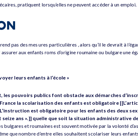
écaires, pratiquent lorsqu’elles ne peuvent accéder à un emploi.
ION
nd pas des mes ures particulières , alors qu’il le devrait à l’é
 assurer aux enfants roms d’origine roumaine ou bulgare une éga
voyer leurs enfants à l’école »
, les pouvoirs publics font obstacle aux démarches d’inscr
n France la scolarisation des enfants est obligatoire [[L’art
 L’instruction est obligatoire pour les enfants des deux sex
t seize ans ».]] quelle que soit la situation administrative d
es bulgares et roumaines est souvent motivée par la volonté d’as
ême que nombre d’entre elles souhaitent scolariser leurs enfants,