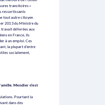
ures transitoires »
s ressortissants
me tout autre citoyen
nvier 2013 du Ministre du
 travail délivrées aux
ens en France, ils
der à un emploi. Ces
nt, la plupart d’entre
utiles socialement,
famille. Mendier n’est
ulations. Pourtant la
ivant dans des