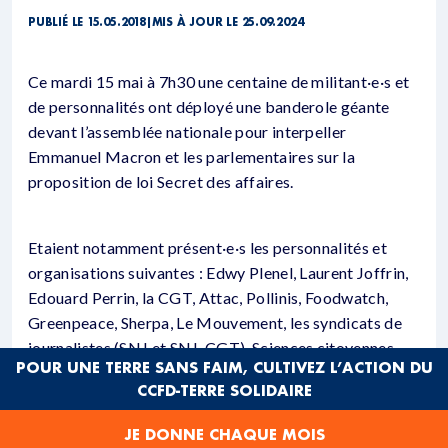
PUBLIÉ LE 15.05.2018
|
MIS À JOUR LE 25.09.2024
Ce mardi 15 mai à 7h30 une centaine de militant·e·s et
de personnalités ont déployé une banderole géante
devant l’assemblée nationale pour interpeller
Emmanuel Macron et les parlementaires sur la
proposition de loi Secret des affaires.
Etaient notamment présent·e·s les personnalités et
organisations suivantes : Edwy Plenel, Laurent Joffrin,
Edouard Perrin, la CGT, Attac, Pollinis, Foodwatch,
Greenpeace, Sherpa, Le Mouvement, les syndicats de
journalistes (SNJ et SNJ-CGT), Sciences citoyennes,
POUR UNE TERRE SANS FAIM, CULTIVEZ L’ACTION DU
Informer n’est pas un délit, le Syndicat de la
CCFD-TERRE SOLIDAIRE
Magistrature…
JE DONNE CHAQUE MOIS
La proposition de loi instituant le secret des affaires