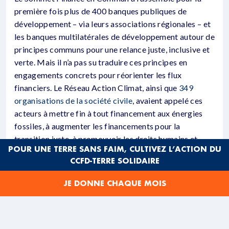
première fois plus de 400 banques publiques de
développement – via leurs associations régionales – et
les banques multilatérales de développement autour de
principes communs pour une relance juste, inclusive et
verte. Mais il n’a pas su traduire ces principes en
engagements concrets pour réorienter les flux
financiers. Le Réseau Action Climat, ainsi que
349
organisations de la société civile
, avaient appelé ces
acteurs à mettre fin à tout financement aux énergies
fossiles, à augmenter les financements pour la
transition juste, à promouvoir les droits humains et
POUR UNE TERRE SANS FAIM, CULTIVEZ L’ACTION DU
l’égalité de genre, et à s’attaquer à la crise de la dette.
CCFD-TERRE SOLIDAIRE
De ces engagements, il ne reste que des mentions
vagues ou incomplètes dans le texte de la déclaration
JE DONNE CHAQUE MOIS
finale.
D’ici à la COP26 et au prochain Sommet Finance en
Commun en 2021, les institutions publiques financières