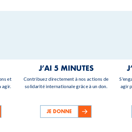
J’AI 5 MINUTES
J
ons et
Contribuez directement à nos actions de
S'eng
 agir.
solidarité internationale grâce à un don.
agir 
JE DONNE