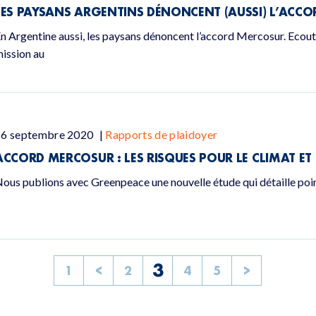
LES PAYSANS ARGENTINS DÉNONCENT (AUSSI) L’ACC
n Argentine aussi, les paysans dénoncent l’accord Mercosur. Ecout
ission au
16 septembre 2020
|
Rapports de plaidoyer
ACCORD MERCOSUR : LES RISQUES POUR LE CLIMAT ET
ous publions avec Greenpeace une nouvelle étude qui détaille poin
3
1
<
2
4
5
>