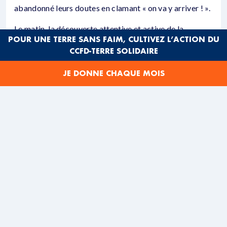
abandonné leurs doutes en clamant « on va y arriver ! ».
Le matin, la découverte attentive et active de la
POUR UNE TERRE SANS FAIM, CULTIVEZ L’ACTION DU
« Fresque de la renaissance écologique » nous a permis
CCFD-TERRE SOLIDAIRE
de recenser les multiples domaines où nous pouvons
accompagner la transition vers un monde plus solidaire
JE DONNE CHAQUE MOIS
et durable. Photolangage, travail de groupe, débats et
mise en commun nous ont convaincu de notre capacité
à mettre en œuvre cette transition au sein de nos
territoires et partout dans le monde avec nos
partenaires.