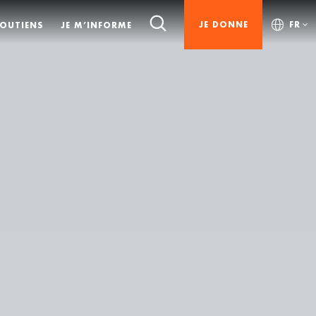
JE DONNE
FR
SOUTIENS
JE M’INFORME