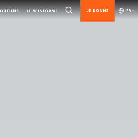
JE DONNE
FR
SOUTIENS
JE M’INFORME