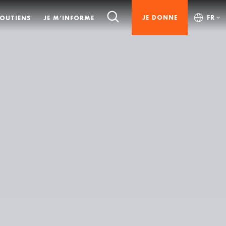
JE DONNE
FR
SOUTIENS
JE M’INFORME