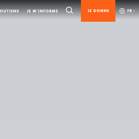
JE DONNE
FR
SOUTIENS
JE M’INFORME