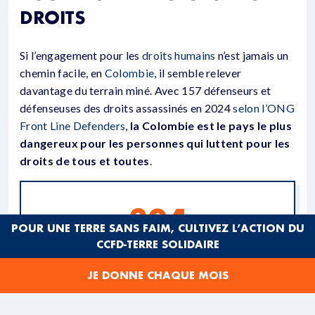
DROITS
Si l’engagement pour les
droits humains
n’est jamais un
chemin facile, en
Colombie
, il semble relever
davantage du terrain miné. Avec 157 défenseurs et
défenseuses des droits assassinés en 2024
selon l’ONG
Front Line Defenders
,
la Colombie est le pays le plus
dangereux pour les personnes qui luttent pour les
droits de tous et toutes
.
324
POUR UNE TERRE SANS FAIM, CULTIVEZ L’ACTION DU
CCFD-TERRE SOLIDAIRE
Au moins 324 défenseurs des droits
assassinés en 2024 en raison de leur
JE DONNE CHAQUE MOIS
engagement