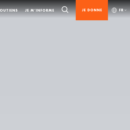
JE DONNE
FR
SOUTIENS
JE M’INFORME