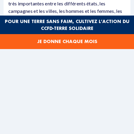
très importantes entre les différents états, les
campagnes et les villes, les hommes et les femmes, les
plus âgés étant aussi les plus concernés.
POUR UNE TERRE SANS FAIM, CULTIVEZ L’ACTION DU
CCFD-TERRE SOLIDAIRE
L’état du Karnataka dans le sud de l’Inde se targue ainsi
d’un taux d’alphabétisme de presque 100%, quand
JE DONNE CHAQUE MOIS
l’État du Bihar au nord ne dépasse pas 70%.
Dans cet état, la situation est critique pour les
populations qui vivent entre les rives de la rivière Kosi.
Parmi la communauté Musahar qui vit là, seulement 3%
savent lire, et le chiffre tombe à 1% pour les femmes. Il
n’y a pas d’école gouvernementale et pas de centre
pour les enfants en bas âge entre les digues. Les
enfants aident leur famille à cultiver la terre et à élever
les buffles, et sont souvent gardés par leurs grands-
parents. Quand ils ont accès aux écoles situées sur les
rives, les enfants doivent parfois y aller à la nage