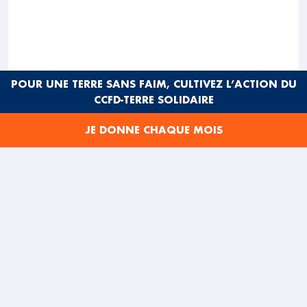
POUR UNE TERRE SANS FAIM, CULTIVEZ L’ACTION DU
CCFD-TERRE SOLIDAIRE
JE DONNE CHAQUE MOIS
PERMATIL
Timor-Leste
Depuis 2000, Permatil forme les Timorais à
l’agroécologie et à la permaculture pour prendre