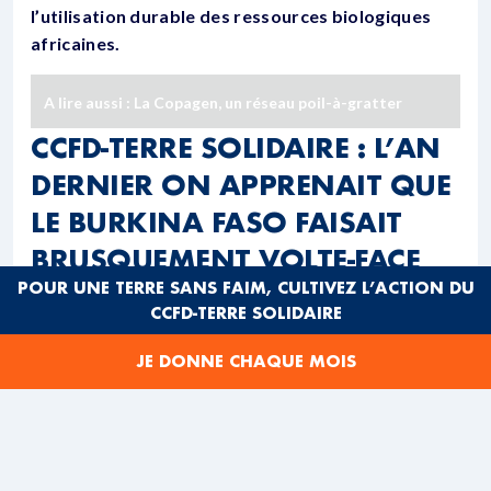
l’utilisation durable des ressources biologiques
africaines.
A lire aussi :
La Copagen, un réseau poil-à-gratter
CCFD-TERRE SOLIDAIRE : L’AN
DERNIER ON APPRENAIT QUE
LE BURKINA FASO FAISAIT
BRUSQUEMENT VOLTE-FACE
POUR UNE TERRE SANS FAIM, CULTIVEZ L’ACTION DU
EN ANNONÇANT LA FIN DU
CCFD-TERRE SOLIDAIRE
COTON OGM. CE RETOUR
JE DONNE CHAQUE MOIS
AUX PRATIQUES
TRADITIONNELLES EST-IL
EFFECTIF ?
Yobi Richard Minougou :
La Copagen a mené sur le