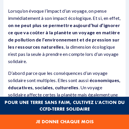
Lorsqu’on évoque l’impact d’un voyage, on pense
immédiatement à son impact écologique. Et si, en effet,
on ne peut plus se permettre aujourd’hui d’ignorer
ce que va coûter à la planète un voyage en matière
de pollution de l’environnement et de pression sur
les ressources naturelles
, la dimension écologique
n’est pas la seule à prendre en compte lors d’un voyage
solidaire.
D’abord parce que les conséquences d’un voyage
solidaire sont multiples. Elles sont aussi
économiques,
éducatives, sociales, culturelles
. Un voyage
solidaire affecte certes la planète mais également une
communauté, et chaque participant·e. Ensuite parce
POUR UNE TERRE SANS FAIM, CULTIVEZ L’ACTION DU
CCFD-TERRE SOLIDAIRE
cette expérience est souvent très riche. Elle est
initiatrice de paix et transformatrice pour le ou la jeune
JE DONNE CHAQUE MOIS
qui la vit. Ces voyages sont vécus à des moments