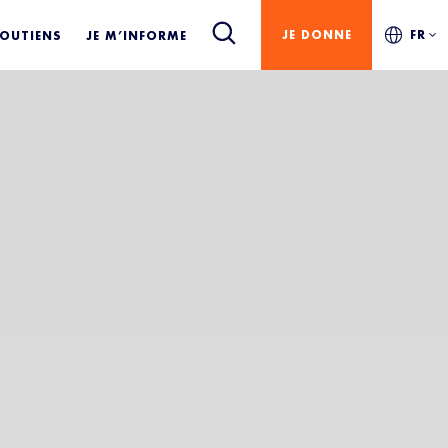
JE DONNE
FR
SOUTIENS
JE M’INFORME