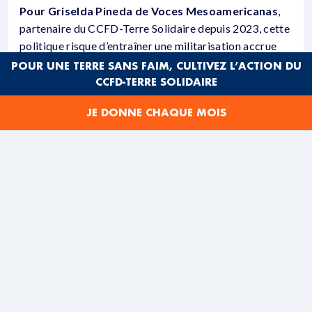
Pour Griselda Pineda de Voces Mesoamericanas
,
partenaire du CCFD-Terre Solidaire depuis 2023, cette
politique risque d’entraîner une militarisation accrue
des frontières mexicaines :
POUR UNE TERRE SANS FAIM, CULTIVEZ L’ACTION DU
CCFD-TERRE SOLIDAIRE
“
Je pense qu’il y aura sûrement beaucoup plus de
déploiement de la garde nationale, c’est-à-dire qu’ils vont
JE DONNE CHAQUE MOIS
militariser ou renforcer encore plus le déploiement des
forces armées, en particulier à Tapachula
[une ville située
à côté de la frontière avec le Guatemala]
. En 2018,
lorsque la première caravane de migrants est entrée, la
militarisation était déjà très visible, et maintenant elle va
l’être encore plus.
”