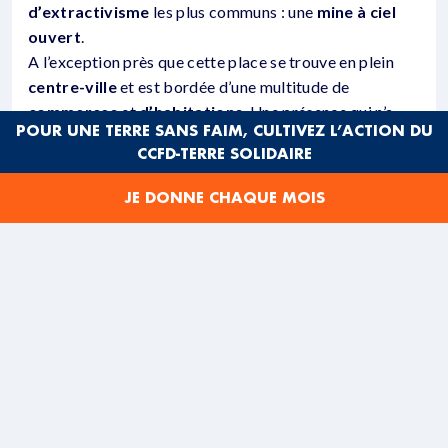
d’extractivisme
les plus communs : une
mine à ciel
ouvert
.
A l’exception près que cette place se trouve en plein
centre-ville
et est bordée d’une multitude de
commerces
et
d’habitations
. Une présence qui n’a
POUR UNE TERRE SANS FAIM, CULTIVEZ L’ACTION DU
pourtant pas empêché la société chinoise MMG de
CCFD-TERRE SOLIDAIRE
déloger
les habitants de Las Bambas, au
Pérou
, pour y
construire une gigantesque
mine de cuivre.
JE DONNE CHAQUE MOIS
ET EN VRAI ÇA DONNE QUOI ?
En effet depuis 2015, les habitants de la province
péruvienne de Cotabambas dénoncent les
conséquences dévastatrices
de ce corridor minier
sur
l’environnement
et la violation des accords en
place, censés
dédommager les populations
affectées
par cette
course à ”l’or rouge”
. En effet, le
cuivre est aujourd’hui très convoité et utilisé pour
l’
industrie électronique
et le développement des