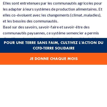
Elles sont entretenues par les communautés agricoles pour
les adapter à leurs systèmes de production alimentaires. Et
elles co-évoluent avec les changements (climat, maladies),
et les besoins des communautés.
Basé sur des savoirs, savoir-faire et savoir-être des
communautés paysannes, ce système semencier a permis
d’améliorer la production agricole et la diversité génétique
POUR UNE TERRE SANS FAIM, CULTIVEZ L’ACTION DU
au fil des siècles, sans recours aux intrants chimiques. Ces
CCFD-TERRE SOLIDAIRE
semences ont toujours été conservées, multipliées,
échangées ou vendues par et entre les familles paysannes.
JE DONNE CHAQUE MOIS
Au Mali par exemple
, les agriculteurs utilisent
majoritairement des semences traditionnelles pour leurs
cultures alimentaires. Par contre, pour les cultures
encadrées comme le coton et le riz irrigué, et pour plusieurs
espèces maraichères, ils sont le plus souvent dépendants
des semences certifiées vendues sur le marché.
LE PROBLÈME DES SEMENCES INDUSTRIELLES