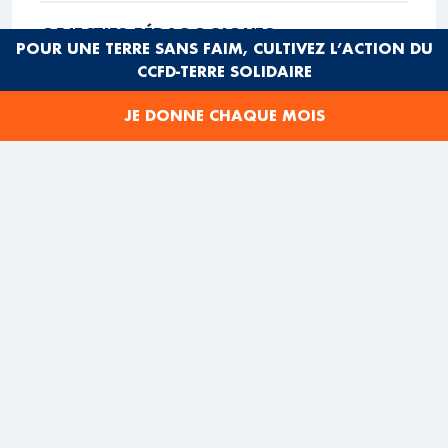
OBJECTIFS PÉDAGOGIQUES
POUR UNE TERRE SANS FAIM, CULTIVEZ L’ACTION DU
CCFD-TERRE SOLIDAIRE
AGE MINIMUM RECOMMANDÉ
JE DONNE CHAQUE MOIS
NOMBRE DE JOUEURS
CONTENU DU JEU
PRIX
COMMENT LE COMMANDER ?