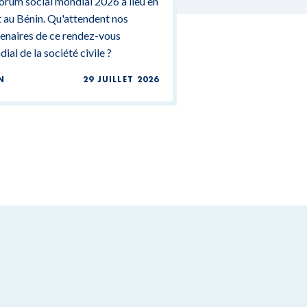
orum social mondial 2026 a lieu en
 au Bénin. Qu'attendent nos
enaires de ce rendez-vous
ial de la société civile ?
N
29 JUILLET 2026