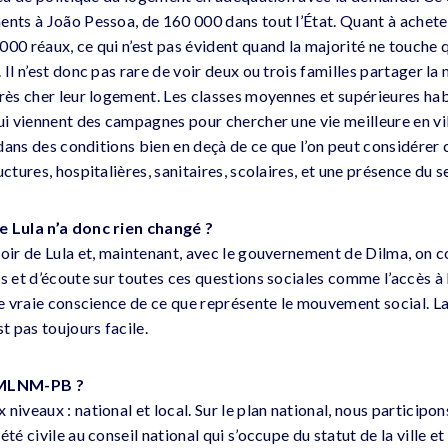
ents à João Pessoa, de 160 000 dans tout l’État. Quant à acheter
000 réaux, ce qui n’est pas évident quand la majorité ne touche 
 Il n’est donc pas rare de voir deux ou trois familles partager l
rès cher leur logement. Les classes moyennes et supérieures habi
ui viennent des campagnes pour chercher une vie meilleure en vil
t dans des conditions bien en deçà de ce que l’on peut considére
ctures, hospitalières, sanitaires, scolaires, et une présence du s
e Lula n’a donc rien changé ?
oir de Lula et, maintenant, avec le gouvernement de Dilma, on co
s et d’écoute sur toutes ces questions sociales comme l’accès à l
ne vraie conscience de ce que représente le mouvement social. La
st pas toujours facile.
 MLNM-PB ?
niveaux : national et local. Sur le plan national, nous participon
té civile au conseil national qui s’occupe du statut de la ville et