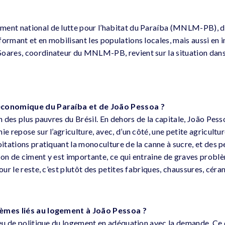
ment national de lutte pour l’habitat du Paraíba (MNLM-PB), dé
ormant et en mobilisant les populations locales, mais aussi en in
oares, coordinateur du MNLM-PB, revient sur la situation dans
économique du Paraíba et de João Pessoa ?
un des plus pauvres du Brésil. En dehors de la capitale, João Pes
e repose sur l’agriculture, avec, d’un côté, une petite agriculture
oitations pratiquant la monoculture de la canne à sucre, et des 
ion de ciment y est importante, ce qui entraine de graves problè
pour le reste, c’est plutôt des petites fabriques, chaussures, cér
lèmes liés au logement à João Pessoa ?
t eu de politique du logement en adéquation avec la demande. Ce 