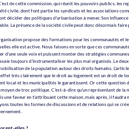
’est de cette commission, qui réunit les pouvoirs publics, les r
iété civile, dont font partie les syndicats et les associations co
vont décider des politiques d’urbanisation à mener. Son influenc
able. La présence de la société civile peut donc désormais faire 
organisation propose des formations pour les communautés et le
uelles elle est active. Nous faisons en sorte que ces communauté
rler d’une seule voix et puissent monter des stratégies communes
ssaie toujours d’instrumentaliser les plus mal organisés. Le deu
 mobilisation de la population autour des droits humains. L’articl
effet très clairement que le droit au logement est un droit de tou
t local et les municipalités le garantissent. Or cette question 
moyen de troc politique. C’est-à-dire qu’un représentant de la m
fais une faveur en t’attribuant cette maison, mais après, il faudra
ons toutes les formes de discussions et de relations qui se crée
vernement.
orent-elles ?