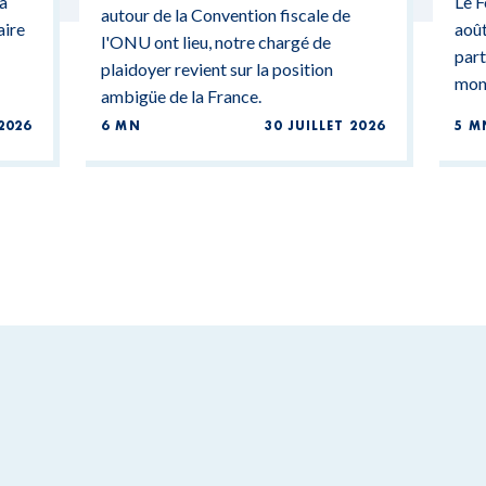
 a
Le F
autour de la Convention fiscale de
aire
août
l'ONU ont lieu, notre chargé de
part
plaidoyer revient sur la position
mond
ambigüe de la France.
2026
6 MN
30 JUILLET 2026
5 M