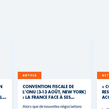
ARTICLE
ACT
UN
CONVENTION FISCALE DE
« 
L’ONU (3-13 AOÛT, NEW YORK)
RES
AL
: LA FRANCE FACE À SES
ACC
CONTRADICTIONS
MO
Alors que de nouvelles négociations
BUDGÉTAIRES