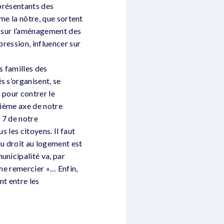
eprésentants des
mme la nôtre, que sortent
e sur l’aménagement des
pression, influencer sur
s familles des
s s’organisent, se
 pour contrer le
xième axe de notre
e 7 de notre
s les citoyens. Il faut
du droit au logement est
unicipalité va, par
 me remercier »… Enfin,
nt entre les