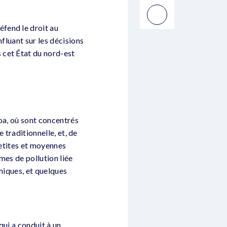
fend le droit au
fluant sur les décisions
 cet État du nord-est
soa, où sont concentrés
 traditionnelle, et, de
petites et moyennes
mes de pollution liée
amiques, et quelques
qui a conduit à un