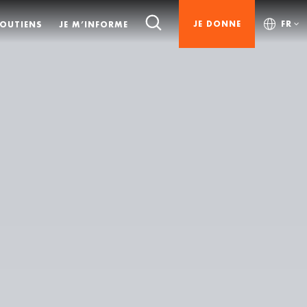
JE DONNE
FR
SOUTIENS
JE M’INFORME