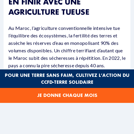
EN FINIR AVEC UNE
AGRICULTURE TUEUSE
Au Maroc, l’agriculture conventionnelle intensive tue
l’équilibre des écosystèmes, la fertilité des terres et
assèche les réserves d’eau en monopolisant 90% des
volumes disponibles. Un chiffre terrifiant d’autant que
le Maroc subit des sécheresses à répétition. En 2022, le
pays a connu la pire sécheresse depuis 40 ans.
POUR UNE TERRE SANS FAIM, CULTIVEZ L’ACTION DU
Cette agriculture prédatrice tue parfois aussi des gens.
CCFD-TERRE SOLIDAIRE
Mina en a fait la triste expérience.
JE DONNE CHAQUE MOIS
Il y a quelques années, sur sa petite parcelle d’un
hectare et demi située dans le village de Sidi Moussa El
Mejdoub près de Mohammedia, elle cultivait la pomme
de terre, la tomate, le poivron, la courgette en
conventionnel intensif.