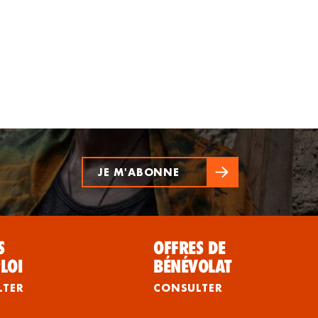
JE M'ABONNE
S
OFFRES DE
LOI
BÉNÉVOLAT
LTER
CONSULTER