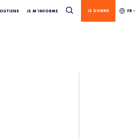
JE DONNE
FR
SOUTIENS
JE M’INFORME