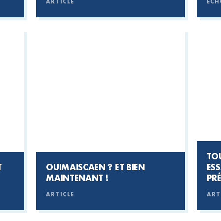
ARTICLE
ECH
TO
T
OUIMAISCAEN ? ET BIEN
ES
MAINTENANT !
PRÉ
ARTICLE
ART