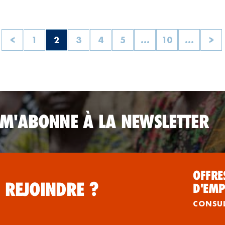
<
1
2
3
4
5
...
10
...
>
 M'ABONNE À LA NEWSLETTER
OFFRE
 REJOINDRE ?
D'EMP
CONSU