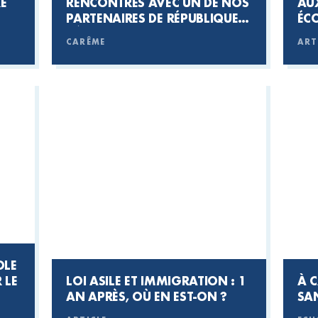
E
RENCONTRES AVEC UN DE NOS
AU
PARTENAIRES DE RÉPUBLIQUE
ÉC
DÉMOCRATIQUE DU CONGO :
EN
CARÊME
ART
POUR UNE AGRICULTURE POUR
LA PAIX, RDV LE 14 MARS !
OLE
 LE
LOI ASILE ET IMMIGRATION : 1
À C
AN APRÈS, OÙ EN EST-ON ?
SA