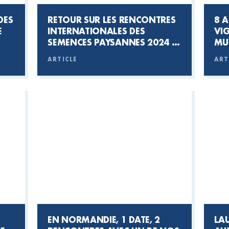
DES
RETOUR SUR LES RENCONTRES
8 A
E
INTERNATIONALES DES
VIG
SEMENCES PAYSANNES 2024 :
MU
UN ENGAGEMENT POUR LA
S’
ARTICLE
ART
BIODIVERSITÉ ET LA
SOUVERAINETÉ ALIMENTAIRE
EN NORMANDIE, 1 DATE, 2
LAU