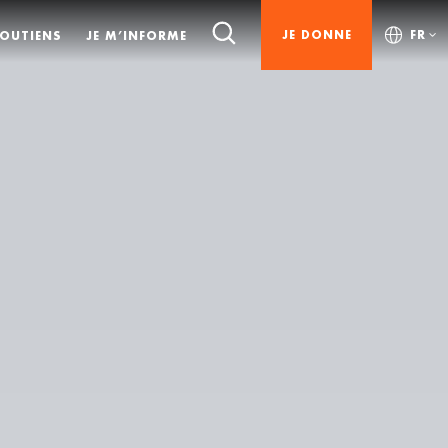
JE DONNE
FR
SOUTIENS
JE M’INFORME