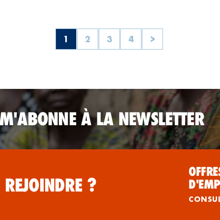
1
2
3
4
>
 M'ABONNE À LA NEWSLETTER
OFFRE
 REJOINDRE ?
D'EMP
CONSU