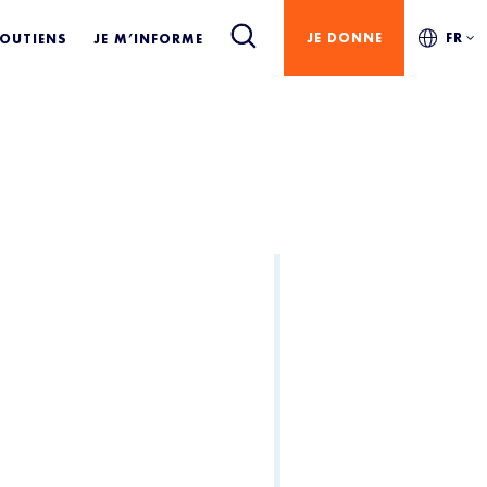
JE DONNE
FR
SOUTIENS
JE M’INFORME