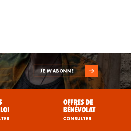
JE M'ABONNE
S
OFFRES DE
LOI
BÉNÉVOLAT
LTER
CONSULTER