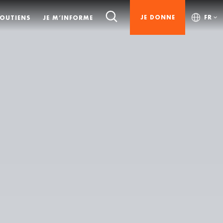
JE DONNE
FR
SOUTIENS
JE M’INFORME