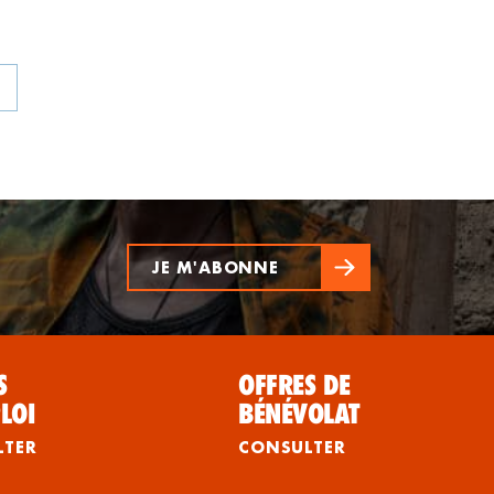
>
JE M'ABONNE
S
OFFRES DE
LOI
BÉNÉVOLAT
LTER
CONSULTER