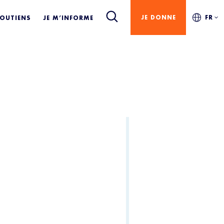
JE DONNE
FR
SOUTIENS
JE M’INFORME