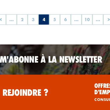
<
...
2
3
4
5
6
...
10
...
 M'ABONNE À LA NEWSLETTER
OFFRE
 REJOINDRE ?
D'EMP
CONSU