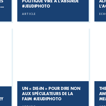
RS
POLITIQUE VIRE À L’ABSURDE
ALI
S
#JEUDIPHOTO
L’A
ARTICLE
ECH
UN « DIE-IN » POUR DIRE NON
THE
AUX SPÉCULATEURS DE LA
AW
RY
FAIM
#JEUDIPHOTO
MEM