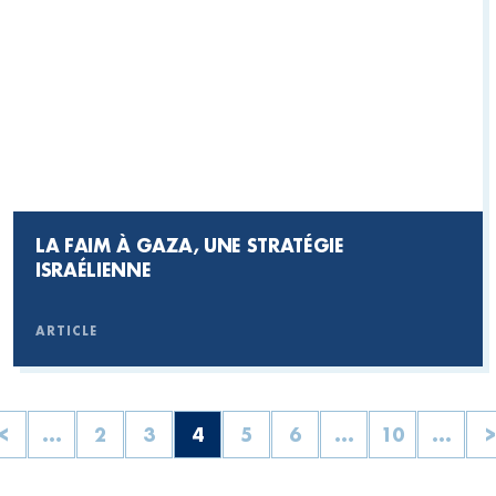
LA FAIM À GAZA, UNE STRATÉGIE
ISRAÉLIENNE
ARTICLE
<
...
2
3
4
5
6
...
10
...