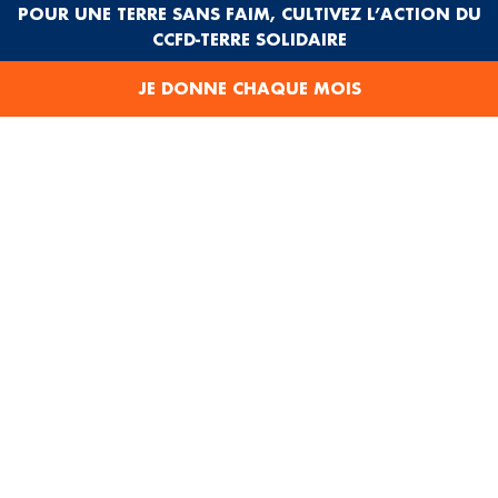
POUR UNE TERRE SANS FAIM, CULTIVEZ L’ACTION DU
La
banque centrale
d’un pays peut aussi jouer un rôle dans
CCFD-TERRE SOLIDAIRE
le rachat ou la détention de titres de
dette publique
. Les
conditions de remboursement (taux d’intérêt, échéances)
JE DONNE CHAQUE MOIS
varient selon les créanciers, ce qui peut fragiliser les États
les plus vulnérables.
POURQUOI UN PAYS S’ENDETTE-
T-IL ?
La
dette
n’est pas toujours synonyme de mauvaise gestion.
Elle peut être un levier d’investissement à long terme. Un
État s’endette souvent pour :
Faire face à une crise
économique ou sanitaire (comme
le
COVID-19
).
Financer des
services publics essentiels
.
Réaliser des
investissements structurants
pour son
développement.