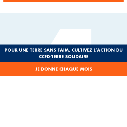
4
POUR UNE TERRE SANS FAIM, CULTIVEZ L’ACTION DU
CCFD-TERRE SOLIDAIRE
CONSTRUIRE UN
JE DONNE CHAQUE MOIS
MONDE PLUS JUSTE
EN SAVOIR PLUS