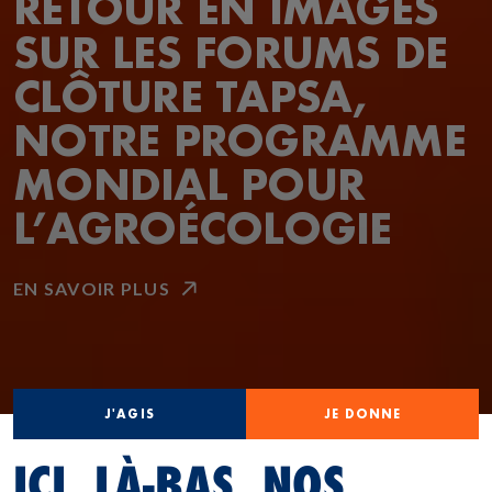
RETOUR EN IMAGES
SUR LES FORUMS DE
CLÔTURE TAPSA,
NOTRE PROGRAMME
MONDIAL POUR
L’AGROÉCOLOGIE
EN SAVOIR PLUS
J'AGIS
JE DONNE
ICI, LÀ-BAS, NOS