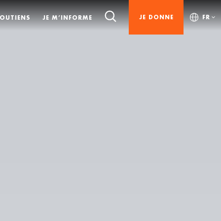
JE DONNE
FR
SOUTIENS
JE M’INFORME