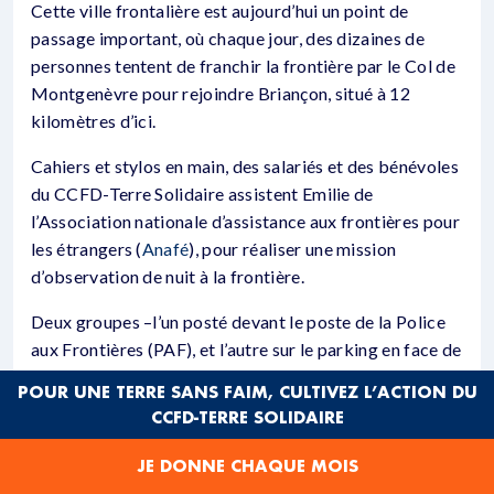
Cette ville frontalière est aujourd’hui un point de
passage important, où chaque jour, des dizaines de
personnes tentent de franchir la frontière par le Col de
Montgenèvre pour rejoindre Briançon, situé à 12
kilomètres d’ici.
Cahiers et stylos en main, des salariés et des bénévoles
du CCFD-Terre Solidaire assistent Emilie de
l’Association nationale d’assistance aux frontières pour
les étrangers (
Anafé
), pour réaliser une mission
d’observation de nuit à la frontière.
Deux groupes –l’un posté devant le poste de la Police
aux Frontières (PAF), et l’autre sur le parking en face de
la gare routière– observent les mouvements des forces
POUR UNE TERRE SANS FAIM, CULTIVEZ L’ACTION DU
de l’ordre et les procédures de contrôles qu’elles
CCFD-TERRE SOLIDAIRE
effectuent.
JE DONNE CHAQUE MOIS