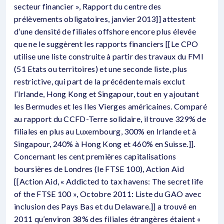
secteur financier », Rapport du centre des
prélèvements obligatoires, janvier 2013]] attestent
d’une densité de filiales offshore encore plus élevée
que ne le suggèrent les rapports financiers [[Le CPO
utilise une liste construite à partir des travaux du FMI
(51 Etats ou territoires) et une seconde liste, plus
restrictive, qui part de la précédente mais exclut
l’Irlande, Hong Kong et Singapour, tout en y ajoutant
les Bermudes et les Iles Vierges américaines. Comparé
au rapport du CCFD-Terre solidaire, il trouve 329% de
filiales en plus au Luxembourg, 300% en Irlande et à
Singapour, 240% à Hong Kong et 460% en Suisse.]].
Concernant les cent premières capitalisations
boursières de Londres (le FTSE 100), Action Aid
[[Action Aid, « Addicted to tax havens: The secret life
of the FTSE 100 », Octobre 2011: Liste du GAO avec
inclusion des Pays Bas et du Delaware.]] a trouvé en
2011 qu’environ 38% des filiales étrangères étaient «