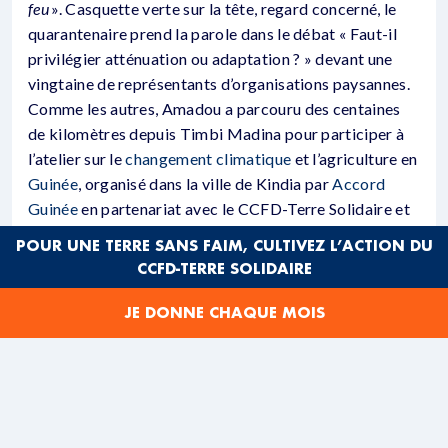
feu
». Casquette verte sur la tête, regard concerné, le
quarantenaire prend la parole dans le débat « Faut-il
privilégier atténuation ou adaptation ? » devant une
vingtaine de représentants d’organisations paysannes.
Comme les autres, Amadou a parcouru des centaines
de kilomètres depuis Timbi Madina pour participer à
l’atelier sur le
changement climatique
et l’agriculture en
Guinée
, organisé dans la ville de Kindia par
Accord
Guinée
en partenariat avec le CCFD-Terre Solidaire et
le Gret, une ONG de solidarité internationale
POUR UNE TERRE SANS FAIM, CULTIVEZ L’ACTION DU
également.
CCFD-TERRE SOLIDAIRE
JE DONNE CHAQUE MOIS
QUAND LA CASE BRÛLE, IL FAUT SORTIR LES
GENS QUI SONT DEDANS AVANT D’ÉTEINDRE
LE FEU.
AMADOU SOUARÉ