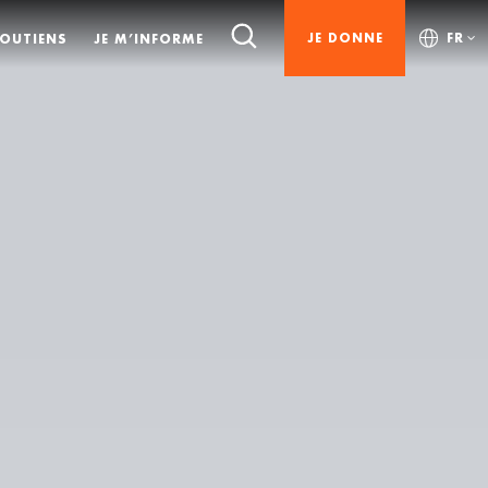
JE DONNE
FR
SOUTIENS
JE M’INFORME