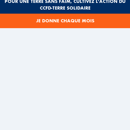
POUR UNE TERRE SANS FAIM, CULTIVEZ L’ACTION DU
CCFD-TERRE SOLIDAIRE
JE DONNE CHAQUE MOIS
Après la guerre de 2014, Reefat avait cofondé, avec
d’autres journalistes et auteurs, l’organisation
We are
not numbers
, « Nous ne sommes pas des chiffres »,
soutenu par le CCFD-Terre Solidaire. Leur objectif
était de sortir de l’anonymat les victimes de la guerre,