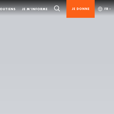
JE DONNE
FR
SOUTIENS
JE M’INFORME